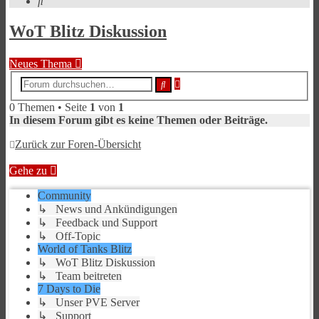
Suche
WoT Blitz Diskussion
Neues Thema
Erweiterte
Suche
Suche
0 Themen • Seite
1
von
1
In diesem Forum gibt es keine Themen oder Beiträge.
Zurück zur Foren-Übersicht
Gehe zu
Community
↳ News und Ankündigungen
↳ Feedback und Support
↳ Off-Topic
World of Tanks Blitz
↳ WoT Blitz Diskussion
↳ Team beitreten
7 Days to Die
↳ Unser PVE Server
↳ Support